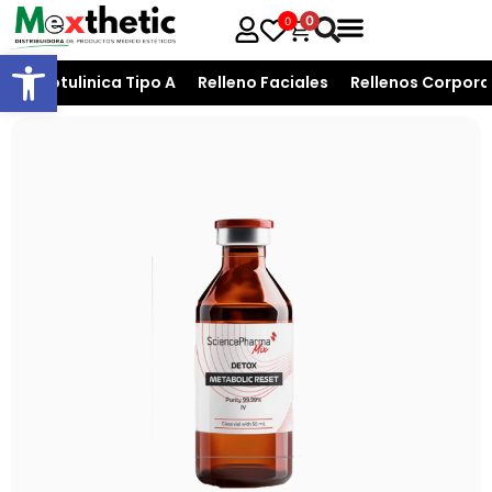
0
0
Open toolbar
T. Botulinica Tipo A
Relleno Faciales
Rellenos Corpora