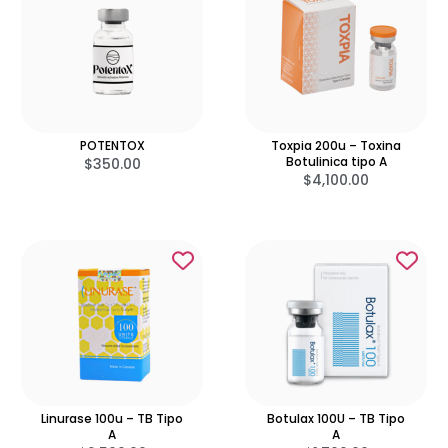
POTENTOX
Toxpia 200u – Toxina
Botulinica tipo A
$
350.00
$
4,100.00
Linurase 100u – TB Tipo
Botulax 100U – TB Tipo
A
A