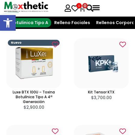
0
0
Open toolbar
T. Botulinica Tipo A
Relleno Faciales
Rellenos Corpora
Nuevo
Luxe BTX 100U – Toxina
Kit Tensor KTX
Botulínica Tipo A 4ª
$
3,700.00
Generación
$
2,900.00