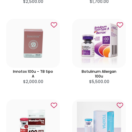
$
2,500.00
$
1,700.00
Innotox 100u – TB tipo
Botulinum Allergan
A
100u
$
2,000.00
$
5,500.00