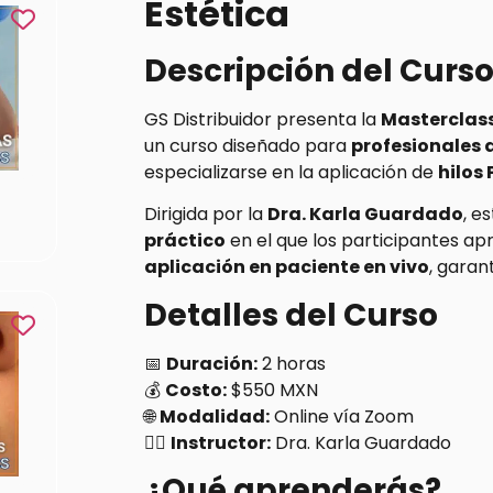
Estética
Descripción del Curs
GS Distribuidor presenta la
Masterclass
un curso diseñado para
profesionales 
especializarse en la aplicación de
hilos
Dirigida por la
Dra. Karla Guardado
, e
práctico
en el que los participantes a
aplicación en paciente en vivo
, garan
Detalles del Curso
📅
Duración:
2 horas
💰
Costo:
$550 MXN
🌐
Modalidad:
Online vía Zoom
👩‍⚕️
Instructor:
Dra. Karla Guardado
¿Qué aprenderás?