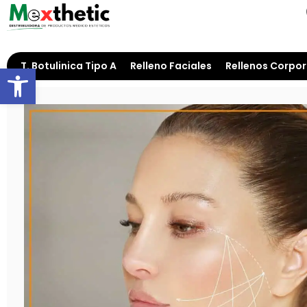
T. Botulinica Tipo A
Relleno Faciales
Rellenos Corpor
Open toolbar