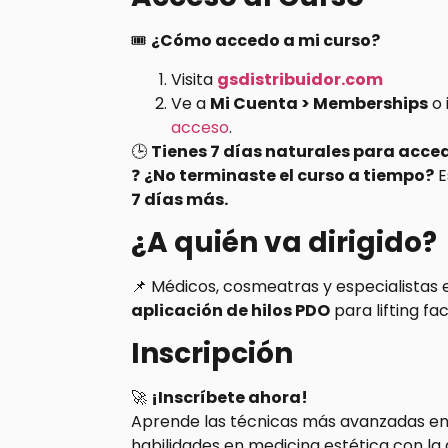
🎟️
¿Cómo accedo a mi curso?
Visita
gsdistribuidor.com
Ve a
Mi Cuenta > Memberships
o 
acceso
.
🕒
Tienes 7 días naturales para acced
❓
¿No terminaste el curso a tiempo?
E
7 días más.
¿A quién va dirigido?
📌 Médicos, cosmeatras y especialistas
aplicación de hilos PDO
para lifting fac
Inscripción
🚀
¡Inscríbete ahora!
Aprende las técnicas más avanzadas en e
habilidades en medicina estética con la