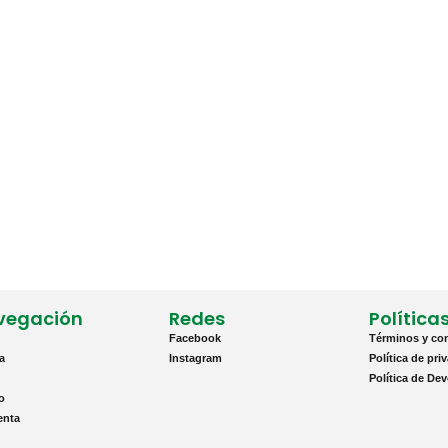
vegación
Redes
Política
Facebook
Términos y co
a
Instagram
Política de pri
Política de De
to
enta