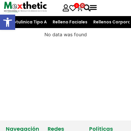
0
0
Open toolbar
T. Botulinica Tipo A
Relleno Faciales
Rellenos Corpora
No data was found
Navegación
Redes
Políticas