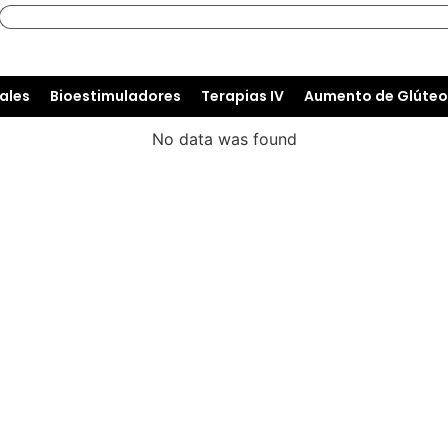
ales
Bioestimuladores
Terapias IV
Aumento de Glúteo
No data was found