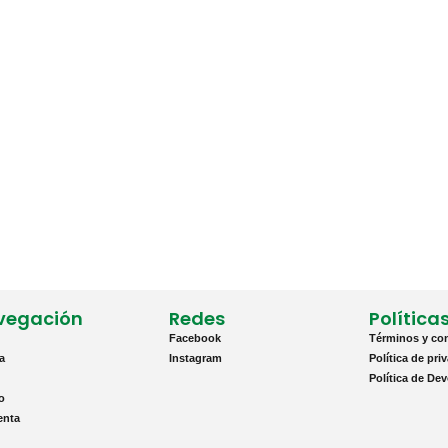
vegación
Redes
Política
Facebook
Términos y co
a
Instagram
Política de pri
Política de De
to
enta