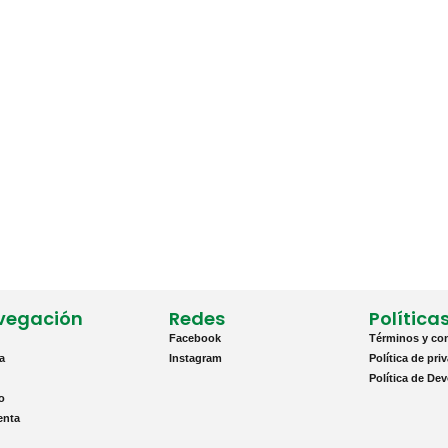
vegación
Redes
Política
Facebook
Términos y co
a
Instagram
Política de pri
Política de De
to
enta